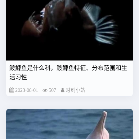
鮟鱇鱼是什么科，鮟鱇鱼特征、分布范围和生
活习性
2023-08-01
507
时刻小站