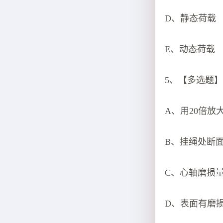
D、静态荷载
E、动态荷载
5、【多选题】
A、用20倍
B、挂绳处断面
C、心轴磨损
D、表面有磨