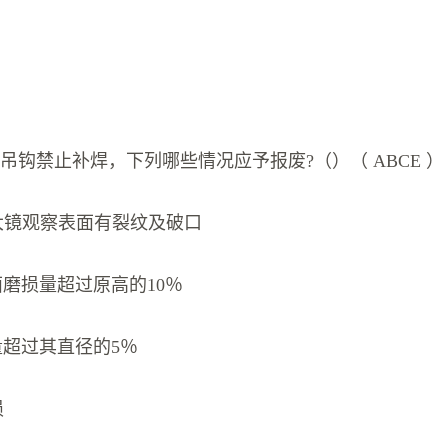
吊钩禁止补焊，下列哪些情况应予报废?（）（ ABCE ）
放大镜观察表面有裂纹及破口
磨损量超过原高的10％
量超过其直径的5％
损