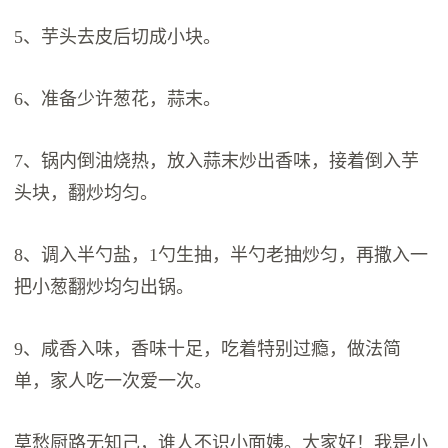
5、芋头去皮后切成小块。
6、准备少许葱花，蒜末。
7、锅内倒油烧热，放入蒜末炒出香味，接着倒入芋
头块，翻炒均匀。
8、调入半勺盐，1勺生抽，半勺老抽炒匀，再撒入一
把小葱翻炒均匀出锅。
9、咸香入味，香味十足，吃着特别过瘾，做法简
单，家人吃一次爱一次。
莫愁厨路无知己，谁人不识小面姨。大家好！我是小