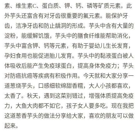
素、维生素C、蛋白质、钾、钙、磷等矿质元素。此
外芋头还富含有对牙齿很重要的氟元素。能保护牙
齿，洁净牙齿和防止龋洞的形成。芋头中含有大量的
淀粉，能缓解饥饿，芋头中的膳食纤维能帮助消化，
芋头中富含钾、钙等元素，有助于婴幼儿生长发育，
孕妇食用也能促进胎儿发育。芋头中的黏液蛋白被人
体吸收后能产生免疫球蛋白，提高身体免疫力；芋头
对防癌抗癌等疾病有积极作用。今天就和大家分享一
道葱烧芋头，口感细软绵甜香糯，大人小孩都喜欢，
太香了。秋天，遇到这菜别错过，增强体质提高免疫
力，大鱼大肉都不如它，孩子女人要多吃。现在我把
这道葱香芋头的做法分享给大家，喜欢的朋友可以做
起来。