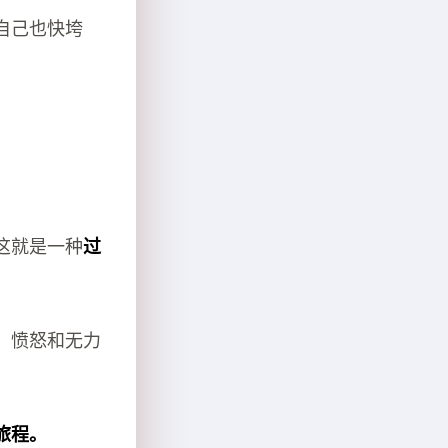
自己也快垮
这就是一种
过
、愤怒和无力
旅程。