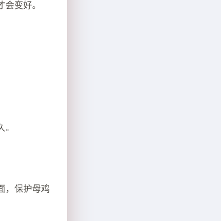
才会变好。
久。
面，保护母鸡