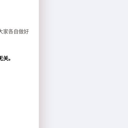
大家各自做好
无关。
。