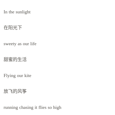
In the sunlight
在阳光下
sweety as our life
甜蜜的生活
Flying our kite
放飞的风筝
running chasing it flies so high