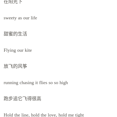
在阳光下
sweety as our life
甜蜜的生活
Flying our kite
放飞的风筝
running chasing it flies so so high
跑步追它飞得很高
Hold the line, hold the love, hold me tight