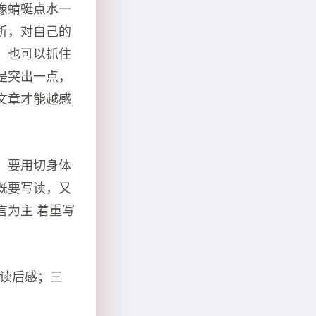
像蜻蜓点水一
析，对自己的
，也可以抓住
是突出一点，
文章才能越感
，要用切身体
既要写读，又
言为主 着重写
》读后感；三