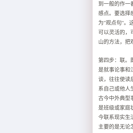
到一般的作一
感点。要选择
为"观点句"
可以灵活的，
山的方法，把
第四步：联。
是就事论事和
谈，往往使读
系自己或他人
古今中外典型
是班级或家庭
今联系现实生
主要的是无论