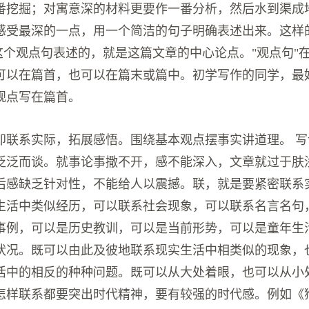
番挖掘；对寓意深的材料更要作一番分析，然后水到渠成
感受最深的一点，用一个简洁的句子明确表述出来。这样
。这个观点句表述的，就是这篇文章的中心论点。"观点句"
可以在篇首，也可以在篇末或篇中。初学写作的同学，最
观点写在篇首。
即联系实际，拓展感悟。围绕基本观点摆事实讲道理。 
泛泛而谈。就事论事撒不开，感不能深入，文章就过于肤
后感缺乏针对性，不能给人以震撼。联，就是要紧密联系
生活中类似经历，可以联系社会现象，可以联系名言名句
事例，可以是历史教训，可以是当前形势，可以是童年生
状况。既可以由此及彼地联系现实生活中相类似的现象，
活中的相反的种种问题。既可以从大处着眼，也可以从小
怎样联系都要突出时代精神，要有较强的时代感。例如《