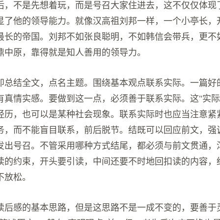
后，不是先想着玩，而是号召大家住进去，这不仅仅体现
显了他的领导能力。就像汉高祖刘邦一样，一个小亭长，
最长的帝国。刘邦不如张良聪明，不如韩信会带兵，更不
鼎中原，靠得就是知人善用的领导力。
即总结全文，点名主题。围绕基本观点联系实际。一篇好
有真情实感。要做到这一点，必须善于联系实际。这"实际
经历，也可以是某种社会现象。联系实际时也应当注意紧
务，而不能盲目联系，前后脱节。结既可以回应前文，强
发出号召。不管采用哪种方式结尾，都必须与前文贯通，
读的约束，开头要引读，中间还要不时地回扣读的内容，
不放松。
读后感的基本思路，但是这思路不是一成不变的，要善于