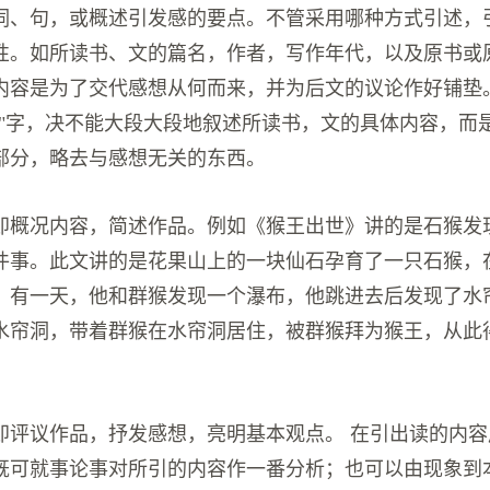
词、句，或概述引发感的要点。不管采用哪种方式引述，
性。如所读书、文的篇名，作者，写作年代，以及原书或
内容是为了交代感想从何而来，并为后文的议论作好铺垫
简"字，决不能大段大段地叙述所读书，文的具体内容，而
部分，略去与感想无关的东西。
即概况内容，简述作品。例如《猴王出世》讲的是石猴发
件事。此文讲的是花果山上的一块仙石孕育了一只石猴，
。有一天，他和群猴发现一个瀑布，他跳进去后发现了水
水帘洞，带着群猴在水帘洞居住，被群猴拜为猴王，从此
即评议作品，抒发感想，亮明基本观点。 在引出读的内
既可就事论事对所引的内容作一番分析；也可以由现象到